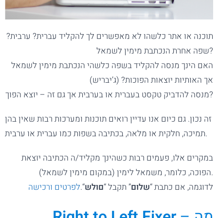
תוכנה או אתר כלשהו לא מאפשרים לך להקליד עברית? ערבית?
שפה אחרת הנכתבת מימין לשמאל?
האם הינך מנסה להקליד בשפה כלשהי הנכתבת מימין לשמאל
אך האותיות יוצאות הפוכות? (ג’יבריש)
מנסה להדביק טקסט בעברית או בערבית אך גם זה – יוצא הפוך?
זה נכון. גם כיום אנו עדיין רואים תוכנות ומערכות רבות שאין בהן
תמיכה, חלקית או מלאה, בכתיבה בשפות כמו עברית או ערבית.
במקרים אלו, פעמים רבות כשהינך מקליד/ה הכתיבה יוצאת
הפוכה, כלומר, משמאל לימין (במקום מימין לשמאל).
לדוגמה, אם כתבת “
שלום
” תקבל “
םולש
“.
לפרטים ורכישה
– מה
Right to Left Fixer