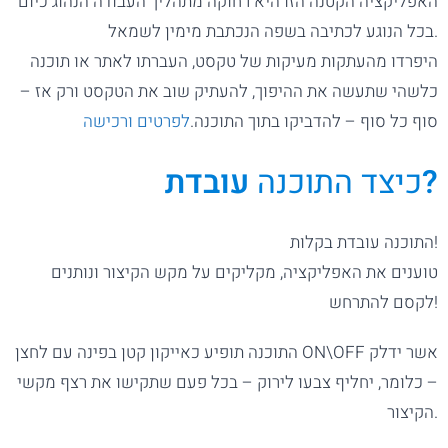
האפליקציה הקטנה הזו היא רחוקה מתהליך העבודה הנהוג כיום
בכל הנוגע לכתיבה בשפה הנכתבת מימין לשמאל.
היפרדו מהעתקות מעיקות של טקסט, העברתו לאתר או תוכנה
כלשהי שתעשה את ההיפוך, להעתיק שוב את הטקסט ורק אז –
סוף כל סוף – להדביקו בתוך התוכנה.
לפרטים ורכישה
עובדת?
כיצד התוכנה
התוכנה עובדת בקלות!
טוענים את האפליקציה, מקליקים על מקש הקיצור ונותנים
לקסם להתרחש!
התוכנה תופיע כאייקון קטן בפינה עם לחצן ON\OFF אשר ידלק
– כלומר, יחליף צבעו לירוק – בכל פעם שתקישו את רצף מקשי
הקיצור.